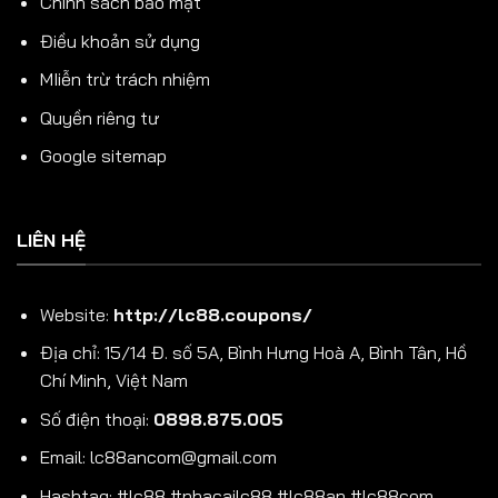
Chính sách bảo mật
Điều khoản sử dụng
MIiễn trừ trách nhiệm
Quyền riêng tư
Google sitemap
LIÊN HỆ
Website:
http://lc88.coupons/
Địa chỉ: 15/14 Đ. số 5A, Bình Hưng Hoà A, Bình Tân, Hồ
Chí Minh, Việt Nam
Số điện thoại:
0898.875.005
Email:
lc88ancom@gmail.com
Hashtag: #lc88 #nhacailc88 #lc88an #lc88com