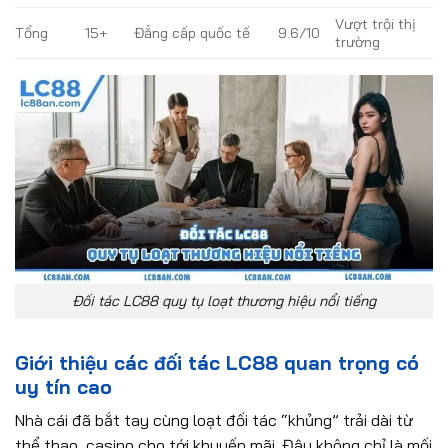
Vượt trội thị
Tổng
15+
Đẳng cấp quốc tế
9.6/10
trường
Đối tác LC88 quy tụ loạt thương hiệu nổi tiếng
Giới thiệu các đối tác LC88 quan trọng có
uy tín cao
Nhà cái đã bắt tay cùng loạt đối tác “khủng” trải dài từ
thể thao, casino cho tới khuyến mãi. Đây không chỉ là mối