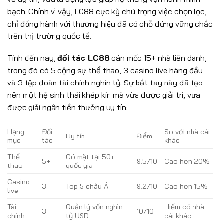
bạch. Chính vì vậy, LC88 cực kỳ chú trọng việc chọn lọc,
chỉ đồng hành với thương hiệu đã có chỗ đứng vững chắc
trên thị trường quốc tế.
Tính đến nay,
đối tác LC88
cán mốc 15+ nhà liên danh,
trong đó có 5 cộng sự thể thao, 3 casino live hàng đầu
và 3 tập đoàn tài chính nghìn tỷ. Sự bắt tay này đã tạo
nên một hệ sinh thái khép kín mà vừa được giải trí, vừa
được giải ngân tiền thưởng uy tín:
Hạng
Đối
So với nhà cái
Uy tín
Điểm
mục
tác
khác
Thể
Có mặt tại 50+
5+
9.5/10
Cao hơn 20%
thao
quốc gia
Casino
3
Top 5 châu Á
9.2/10
Cao hơn 15%
live
Tài
Quản lý vốn nghìn
Hiếm có nhà
3
10/10
chính
tỷ USD
cái khác