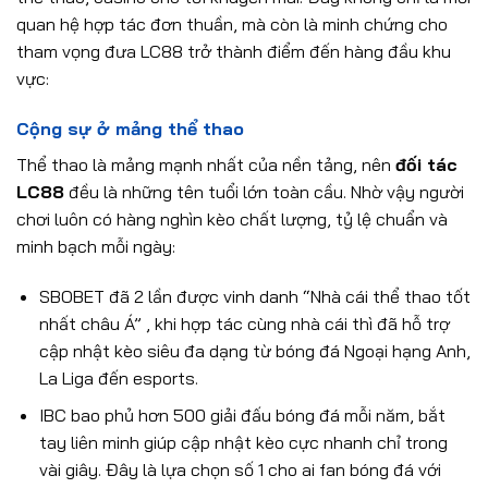
quan hệ hợp tác đơn thuần, mà còn là minh chứng cho
tham vọng đưa LC88 trở thành điểm đến hàng đầu khu
vực:
Cộng sự ở mảng thể thao
Thể thao là mảng mạnh nhất của nền tảng, nên
đối tác
LC88
đều là những tên tuổi lớn toàn cầu. Nhờ vậy người
chơi luôn có hàng nghìn kèo chất lượng, tỷ lệ chuẩn và
minh bạch mỗi ngày:
SBOBET đã 2 lần được vinh danh “Nhà cái thể thao tốt
nhất châu Á” , khi hợp tác cùng nhà cái thì đã hỗ trợ
cập nhật kèo siêu đa dạng từ bóng đá Ngoại hạng Anh,
La Liga đến esports.
IBC bao phủ hơn 500 giải đấu bóng đá mỗi năm, bắt
tay liên minh giúp cập nhật kèo cực nhanh chỉ trong
vài giây. Đây là lựa chọn số 1 cho ai fan bóng đá với