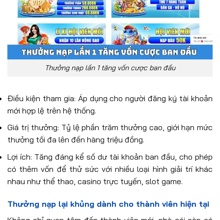
Thưởng nạp lần 1 tăng vốn cược ban đầu
Điều kiện tham gia: Áp dụng cho người đăng ký tài khoản
mới hợp lệ trên hệ thống.
Giá trị thưởng: Tỷ lệ phần trăm thưởng cao, giới hạn mức
thưởng tối đa lên đến hàng triệu đồng.
Lợi ích: Tăng đáng kể số dư tài khoản ban đầu, cho phép
có thêm vốn để thử sức với nhiều loại hình giải trí khác
nhau như thể thao, casino trực tuyến, slot game.
Thưởng nạp lại khủng dành cho thành viên hiện tại
Không chỉ quan tâm đến thành viên mới, nhà cái còn có