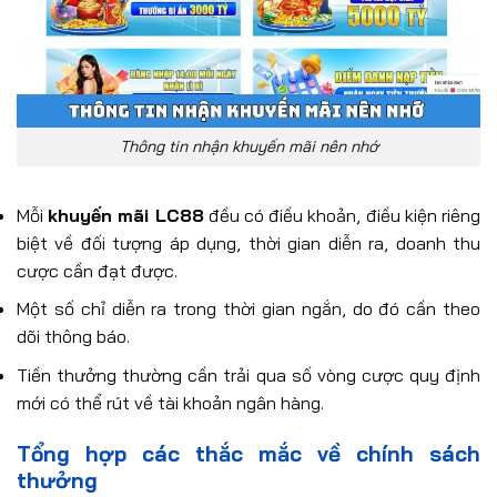
Thông tin nhận khuyến mãi nên nhớ
Mỗi
khuyến mãi LC88
đều có điều khoản, điều kiện riêng
biệt về đối tượng áp dụng, thời gian diễn ra, doanh thu
cược cần đạt được.
Một số chỉ diễn ra trong thời gian ngắn, do đó cần theo
dõi thông báo.
Tiền thưởng thường cần trải qua số vòng cược quy định
mới có thể rút về tài khoản ngân hàng.
Tổng hợp các thắc mắc về chính sách
thưởng