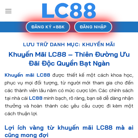
Bỏ
qua
nội
dung
ĐĂNG KÝ +88K
ĐĂNG NHẬP
LƯU TRỮ DANH MỤC:
KHUYẾN MÃI
Khuyến Mãi LC88 – Thiên Đường Ưu
Đãi Độc Quyền Bạt Ngàn
Khuyến mãi LC88
được thiết kế một cách khoa học,
phục vụ mọi đối tượng, từ người mới tham gia cho đến
các thành viên lâu năm có mức cược lớn. Các chính sách
tại nhà cái
LC88
minh bạch, rõ ràng, bạn sẽ dễ dàng nhận
thưởng và hoàn thành các yêu cầu cược đi kèm một
cách thuận lợi.
Lợi ích vàng từ khuyến mãi LC88 mà ai
cũng mong đợi