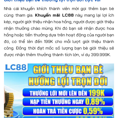
Nhà cái khuyến khích thành viên mời gọi thêm bạn bè
cùng tham gia.
Khuyến mãi LC88
này mang lại lợi ích
kép, người giới thiệu nhận hoa hồng, người được giới thiệu
nhận thưởng chào mừng. Khi đó bạn sẽ nhận được hoa
hồng hoặc tiền thưởng dựa trên hoạt động của người bạn
đó, có thể lên đến 199K cho mỗi lượt giới thiệu thành
công. Đồng thời đạt mốc số lượng bạn bè giới thiệu sẽ
được nhận thêm thưởng thành tích lớn, ví dụ 399.999K.