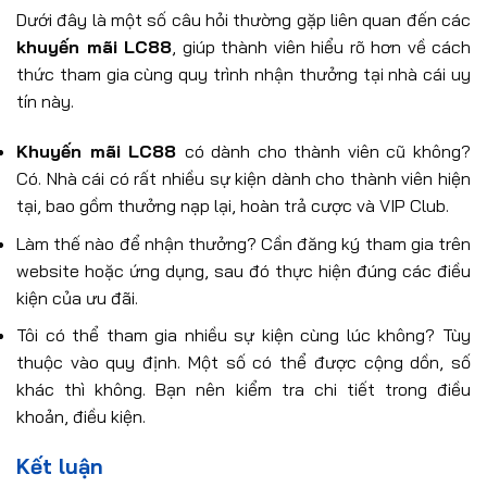
Dưới đây là một số câu hỏi thường gặp liên quan đến các
khuyến mãi LC88
, giúp thành viên hiểu rõ hơn về cách
thức tham gia cùng quy trình nhận thưởng tại nhà cái uy
tín này.
Khuyến mãi LC88
có dành cho thành viên cũ không?
Có. Nhà cái có rất nhiều sự kiện dành cho thành viên hiện
tại, bao gồm thưởng nạp lại, hoàn trả cược và VIP Club.
Làm thế nào để nhận thưởng? Cần đăng ký tham gia trên
website hoặc ứng dụng, sau đó thực hiện đúng các điều
kiện của ưu đãi.
Tôi có thể tham gia nhiều sự kiện cùng lúc không? Tùy
thuộc vào quy định. Một số có thể được cộng dồn, số
khác thì không. Bạn nên kiểm tra chi tiết trong điều
khoản, điều kiện.
Kết luận