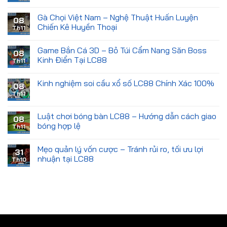
Gà Chọi Việt Nam – Nghệ Thuật Huấn Luyện
08
Chiến Kê Huyền Thoại
Th11
Game Bắn Cá 3D – Bỏ Túi Cẩm Nang Săn Boss
08
Kinh Điển Tại LC88
Th11
Kinh nghiệm soi cầu xổ số LC88 Chính Xác 100%
08
Th11
Luật chơi bóng bàn LC88 – Hướng dẫn cách giao
08
bóng hợp lệ
Th11
Mẹo quản lý vốn cược – Tránh rủi ro, tối ưu lợi
31
nhuận tại LC88
Th10