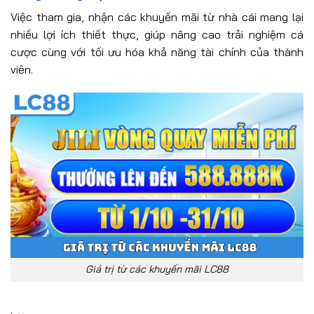
Việc tham gia, nhận các khuyến mãi từ nhà cái mang lại
nhiều lợi ích thiết thực, giúp nâng cao trải nghiệm cá
cược cùng với tối ưu hóa khả năng tài chính của thành
viên.
Giá trị từ các khuyến mãi LC88