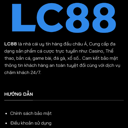
LC88
là nhà cái uy tín hàng đầu châu Á, Cung cấp đa
dạng sản phẩm cá cược trực tuyến như: Casino, Thể
thao, bắn cá, game bài, đá gà, xổ số... Cam kết bảo mật
thông tin khách hàng an toàn tuyệt đối cùng với dịch vụ
chăm khách 24/7.
HƯỚNG DẪN
Chính sách bảo mật
Điều khoản sử dụng