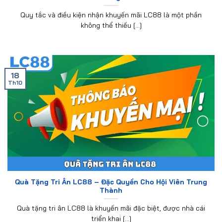
Quy tắc và điều kiện nhận khuyến mãi LC88 là một phần
không thể thiếu [...]
18
Th10
Quà Tặng Tri Ân LC88 – Đặc Quyền Cho Hội Viên Trung
Thành
Quà tặng tri ân LC88 là khuyến mãi đặc biệt, được nhà cái
triển khai [...]