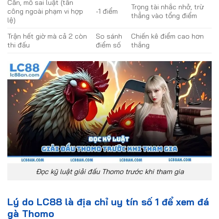
Cắn, mổ sai luật (tấn
Trọng tài nhắc nhở, trừ
công ngoài phạm vi hợp
-1 điểm
thẳng vào tổng điểm
lệ)
Trận hết giờ mà cả 2 còn
So sánh
Chiến kê điểm cao hơn
thi đấu
điểm số
thắng
Đọc kỹ luật giải đấu Thomo trước khi tham gia
Lý do LC88 là địa chỉ uy tín số 1 để xem đá
gà Thomo