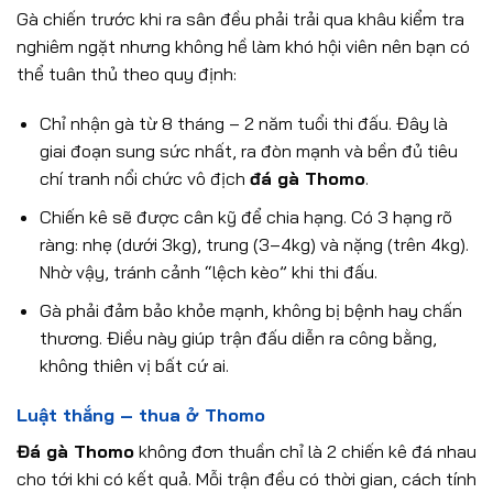
Gà chiến trước khi ra sân đều phải trải qua khâu kiểm tra
nghiêm ngặt nhưng không hề làm khó hội viên nên bạn có
thể tuân thủ theo quy định:
Chỉ nhận gà từ 8 tháng – 2 năm tuổi thi đấu. Đây là
giai đoạn sung sức nhất, ra đòn mạnh và bền đủ tiêu
chí tranh nổi chức vô địch
đá gà Thomo
.
Chiến kê sẽ được cân kỹ để chia hạng. Có 3 hạng rõ
ràng: nhẹ (dưới 3kg), trung (3–4kg) và nặng (trên 4kg).
Nhờ vậy, tránh cảnh “lệch kèo” khi thi đấu.
Gà phải đảm bảo khỏe mạnh, không bị bệnh hay chấn
thương. Điều này giúp trận đấu diễn ra công bằng,
không thiên vị bất cứ ai.
Luật thắng – thua ở Thomo
Đá gà Thomo
không đơn thuần chỉ là 2 chiến kê đá nhau
cho tới khi có kết quả. Mỗi trận đều có thời gian, cách tính