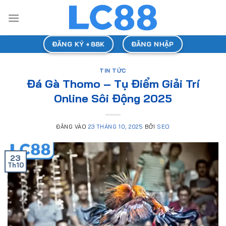
Bỏ
qua
nội
dung
ĐĂNG KÝ +88K
ĐĂNG NHẬP
TIN TỨC
Đá Gà Thomo – Tụ Điểm Giải Trí
Online Sôi Động 2025
ĐĂNG VÀO
23 THÁNG 10, 2025
BỞI
SEO
23
Th10