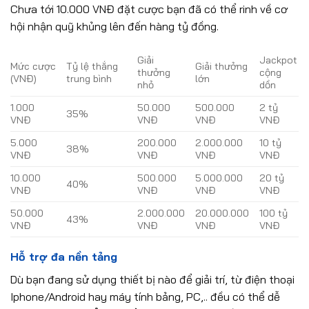
Chưa tới 10.000 VNĐ đặt cược bạn đã có thể rinh về cơ
hội nhận quỹ khủng lên đến hàng tỷ đồng.
Giải
Jackpot
Mức cược
Tỷ lệ thắng
Giải thưởng
thưởng
cộng
(VNĐ)
trung bình
lớn
nhỏ
dồn
1.000
50.000
500.000
2 tỷ
35%
VNĐ
VNĐ
VNĐ
VNĐ
5.000
200.000
2.000.000
10 tỷ
38%
VNĐ
VNĐ
VNĐ
VNĐ
10.000
500.000
5.000.000
20 tỷ
40%
VNĐ
VNĐ
VNĐ
VNĐ
50.000
2.000.000
20.000.000
100 tỷ
43%
VNĐ
VNĐ
VNĐ
VNĐ
Hỗ trợ đa nền tảng
Dù bạn đang sử dụng thiết bị nào để giải trí, từ điện thoại
Iphone/Android hay máy tính bảng, PC,.. đều có thể dễ