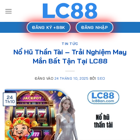
Bỏ
qua
nội
dung
ĐĂNG KÝ +88K
ĐĂNG NHẬP
TIN TỨC
Nổ Hũ Thần Tài – Trải Nghiệm May
Mắn Bất Tận Tại LC88
ĐĂNG VÀO
24 THÁNG 10, 2025
BỞI
SEO
24
Th10