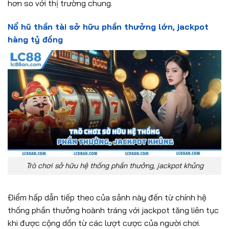
hơn so với thị trường chung.
Nổ hũ thần tài sở hữu phần thưởng lớn, jackpot
hàng tỷ đồng
Trò chơi sở hữu hệ thống phần thưởng, jackpot khủng
Điểm hấp dẫn tiếp theo của sảnh này đến từ chính hệ
thống phần thưởng hoành tráng với jackpot tăng liên tục
khi được cộng dồn từ các lượt cược của người chơi.