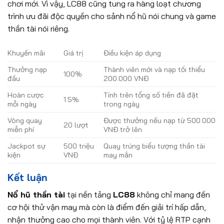
chơi mới. Vì vậy, LC88 cũng tung ra hàng loạt chương
trình ưu đãi độc quyền cho sảnh nổ hũ nói chung và game
thần tài nói riêng.
Khuyến mãi
Giá trị
Điều kiện áp dụng
Thưởng nạp
Thành viên mới và nạp tối thiểu
100%
đầu
200.000 VNĐ
Hoàn cược
Tính trên tổng số tiền đã đặt
1.5%
mỗi ngày
trong ngày
Vòng quay
Được thưởng nếu nạp từ 500.000
20 lượt
miễn phí
VNĐ trở lên
Jackpot sự
500 triệu
Quay trúng biểu tượng thần tài
kiện
VNĐ
may mắn
Kết luận
Nổ hũ thần tài
tại nền tảng
LC88
không chỉ mang đến
cơ hội thử vận may mà còn là điểm đến giải trí hấp dẫn,
nhận thưởng cao cho mọi thành viên. Với tỷ lệ RTP cạnh