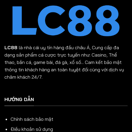
LC88
là nhà cái uy tín hàng đầu châu Á, Cung cấp đa
dạng sản phẩm cá cược trực tuyến như: Casino, Thể
thao, bắn cá, game bài, đá gà, xổ số... Cam kết bảo mật
thông tin khách hàng an toàn tuyệt đối cùng với dịch vụ
chăm khách 24/7.
HƯỚNG DẪN
Chính sách bảo mật
Điều khoản sử dụng