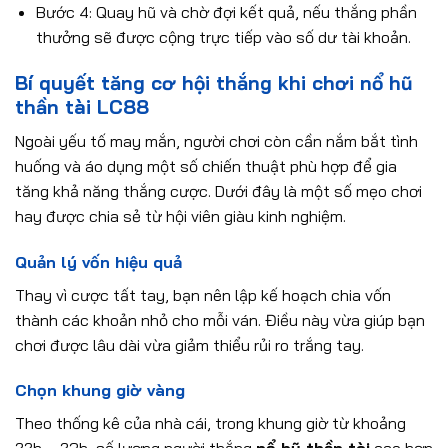
Bước 4: Quay hũ và chờ đợi kết quả, nếu thắng phần
thưởng sẽ được cộng trực tiếp vào số dư tài khoản.
Bí quyết tăng cơ hội thắng khi chơi nổ hũ
thần tài LC88
Ngoài yếu tố may mắn, người chơi còn cần nắm bắt tình
huống và áo dụng một số chiến thuật phù hợp để gia
tăng khả năng thắng cược. Dưới đây là một số mẹo chơi
hay được chia sẻ từ hội viên giàu kinh nghiệm.
Quản lý vốn hiệu quả
Thay vì cược tất tay, bạn nên lập kế hoạch chia vốn
thành các khoản nhỏ cho mỗi ván. Điều này vừa giúp bạn
chơi được lâu dài vừa giảm thiểu rủi ro trắng tay.
Chọn khung giờ vàng
Theo thống kê của nhà cái, trong khung giờ từ khoảng