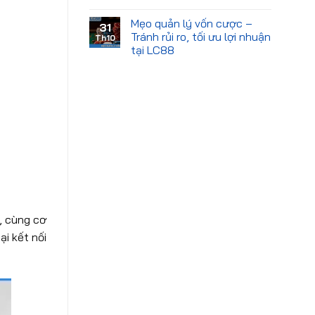
Mẹo quản lý vốn cược –
31
Tránh rủi ro, tối ưu lợi nhuận
Th10
tại LC88
, cùng cơ
i kết nối