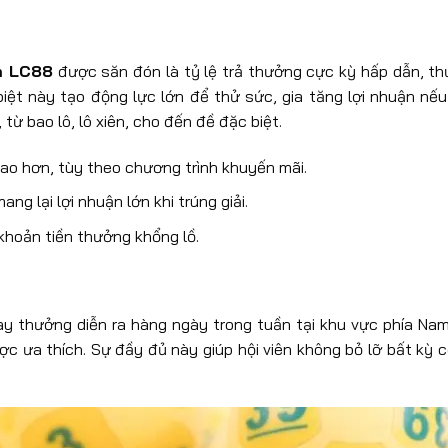
m LC88
được săn đón là tỷ lệ trả thưởng cực kỳ hấp dẫn, t
biệt này tạo động lực lớn để thử sức, gia tăng lợi nhuận nế
 từ bao lô, lô xiên, cho đến đề đặc biệt.
cao hơn, tùy theo chương trình khuyến mãi.
g lại lợi nhuận lớn khi trúng giải.
m khoản tiền thưởng khổng lồ.
y thưởng diễn ra hàng ngày trong tuần tại khu vực phía Nam.
c ưa thích. Sự đầy đủ này giúp hội viên không bỏ lỡ bất kỳ c