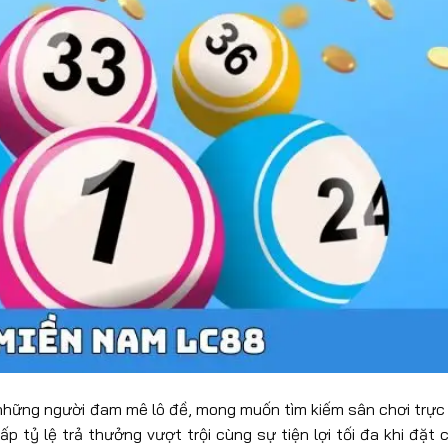
những người đam mê lô đề, mong muốn tìm kiếm sân chơi trực
p tỷ lệ trả thưởng vượt trội cùng sự tiện lợi tối đa khi đặt 