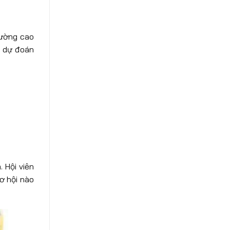
hường cao
u dự đoán
 Hội viên
ơ hội nào