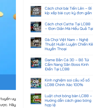
Cách chơi bài Tiến Lên – Bí
09
kíp xếp bài cực kỳ đơn giản
Th11
Cách chơi Catte Tại LC88
09
– Đơn Giản Mà Hiểu Quả Tại
Th11
Gà Chọi Việt Nam – Nghệ
08
Thuật Huấn Luyện Chiến Kê
Th11
Huyền Thoại
Game Bắn Cá 3D – Bỏ Túi
08
Cẩm Nang Săn Boss Kinh
Th11
Điển Tại LC88
Kinh nghiệm soi cầu xổ số
08
LC88 Chính Xác 100%
Th11
Luật chơi bóng bàn LC88 –
08
 tuyến uy
Hướng dẫn cách giao bóng
Th11
cược. Hãy
hợp lệ