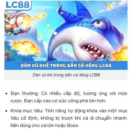
Dàn vũ khí trong bắn cá Xèng LC88
Đạn thường: Có nhiều cấp độ, tương ứng với mức
cược. Đạn cấp cao có sức công phá lớn hơn.
Khóa mục tiêu: Tính năng tự động khóa vào một mục
tiêu cố định, không bị trượt khi cá di chuyển nhanh.
Nên dùng cho cá lớn hoặc Boss.