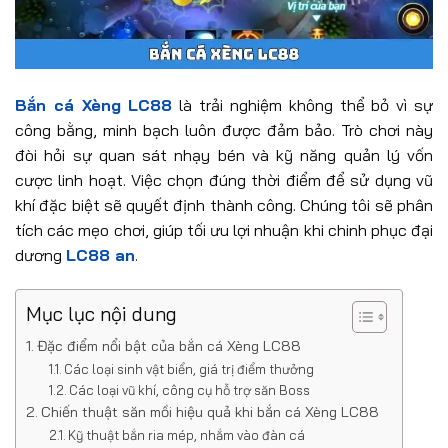
Bắn cá Xèng LC88
là trải nghiệm không thể bỏ vì sự
công bằng, minh bạch luôn được đảm bảo. Trò chơi này
đòi hỏi sự quan sát nhạy bén và kỹ năng quản lý vốn
cược linh hoạt. Việc chọn đúng thời điểm để sử dụng vũ
khí đặc biệt sẽ quyết định thành công. Chúng tôi sẽ phân
tích các mẹo chơi, giúp tối ưu lợi nhuận khi chinh phục đại
dương
LC88 an
.
Mục lục nội dung
Đặc điểm nổi bật của bắn cá Xèng LC88
Các loại sinh vật biển, giá trị điểm thưởng
Các loại vũ khí, công cụ hỗ trợ săn Boss
Chiến thuật săn mồi hiệu quả khi bắn cá Xèng LC88
Kỹ thuật bắn ria mép, nhắm vào đàn cá