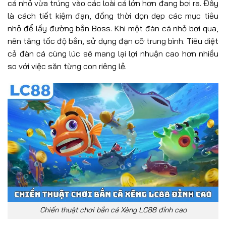
cá nhỏ vừa trúng vào các loài cá lớn hơn đang bơi ra. Đây
là cách tiết kiệm đạn, đồng thời dọn dẹp các mục tiêu
nhỏ để lấy đường bắn Boss. Khi một đàn cá nhỏ bơi qua,
nên tăng tốc độ bắn, sử dụng đạn cỡ trung bình. Tiêu diệt
cả đàn cá cùng lúc sẽ mang lại lợi nhuận cao hơn nhiều
so với việc săn từng con riêng lẻ.
Chiến thuật chơi bắn cá Xèng LC88 đỉnh cao