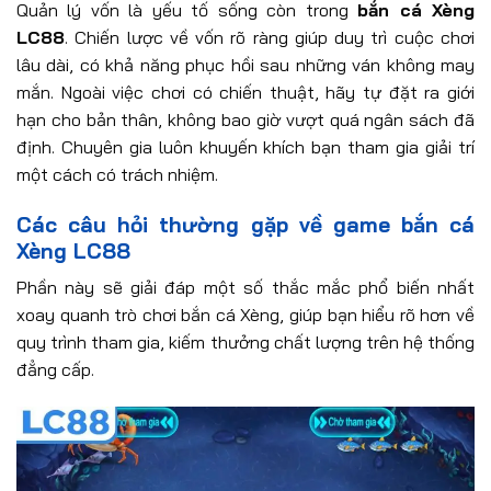
Quản lý vốn là yếu tố sống còn trong
bắn cá Xèng
LC88
. Chiến lược về vốn rõ ràng giúp duy trì cuộc chơi
lâu dài, có khả năng phục hồi sau những ván không may
mắn. Ngoài việc chơi có chiến thuật, hãy tự đặt ra giới
hạn cho bản thân, không bao giờ vượt quá ngân sách đã
định. Chuyên gia luôn khuyến khích bạn tham gia giải trí
một cách có trách nhiệm.
Các câu hỏi thường gặp về game bắn cá
Xèng LC88
Phần này sẽ giải đáp một số thắc mắc phổ biến nhất
xoay quanh trò chơi bắn cá Xèng, giúp bạn hiểu rõ hơn về
quy trình tham gia, kiếm thưởng chất lượng trên hệ thống
đẳng cấp.