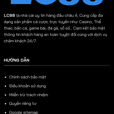
LC88
là nhà cái uy tín hàng đầu châu Á, Cung cấp đa
dạng sản phẩm cá cược trực tuyến như: Casino, Thể
thao, bắn cá, game bài, đá gà, xổ số... Cam kết bảo mật
thông tin khách hàng an toàn tuyệt đối cùng với dịch vụ
chăm khách 24/7.
HƯỚNG DẪN
Chính sách bảo mật
Điều khoản sử dụng
MIiễn trừ trách nhiệm
Quyền riêng tư
Google sitemap