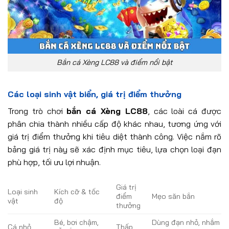
Bắn cá Xèng LC88 và điểm nổi bật
Các loại sinh vật biển, giá trị điểm thưởng
Trong trò chơi
bắn cá Xèng LC88
, các loài cá được
phân chia thành nhiều cấp độ khác nhau, tương ứng với
giá trị điểm thưởng khi tiêu diệt thành công. Việc nắm rõ
bảng giá trị này sẽ xác định mục tiêu, lựa chọn loại đạn
phù hợp, tối ưu lợi nhuận.
Giá trị
Loại sinh
Kích cỡ & tốc
điểm
Mẹo săn bắn
vật
độ
thưởng
Bé, bơi chậm,
Dùng đạn nhỏ, nhắm
Cá nhỏ
Thấp