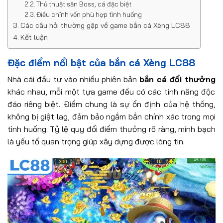
Thủ thuật săn Boss, cá đặc biệt
Điều chỉnh vốn phù hợp tình huống
Các câu hỏi thường gặp về game bắn cá Xèng LC88
Kết luận
Đặc điểm nổi bật của bắn cá Xèng LC88
Nhà cái đầu tư vào nhiều phiên bản
bắn cá đổi thưởng
khác nhau, mỗi một tựa game đều có các tính năng độc
đáo riêng biệt. Điểm chung là sự ổn định của hệ thống,
không bị giật lag, đảm bảo ngắm bắn chính xác trong mọi
tình huống. Tỷ lệ quy đổi điểm thưởng rõ ràng, minh bạch
là yếu tố quan trọng giúp xây dựng được lòng tin.