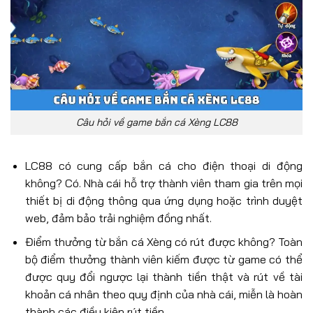
Câu hỏi về game bắn cá Xèng LC88
LC88 có cung cấp bắn cá cho điện thoại di động
không? Có. Nhà cái hỗ trợ thành viên tham gia trên mọi
thiết bị di động thông qua ứng dụng hoặc trình duyệt
web, đảm bảo trải nghiệm đồng nhất.
Điểm thưởng từ bắn cá Xèng có rút được không? Toàn
bộ điểm thưởng thành viên kiếm được từ game có thể
được quy đổi ngược lại thành tiền thật và rút về tài
khoản cá nhân theo quy định của nhà cái, miễn là hoàn
thành các điều kiện rút tiền.