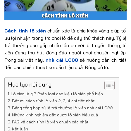
Cách tính lô xiên
chuẩn xác là chìa khóa vàng giúp tối
ưu lợi nhuận trong trò chơi lô đề đầy thử thách này. Tỷ lệ
trả thưởng cao gấp nhiều lần so với lô truyền thống, lô
xiên đang thu hút đông đảo người chơi chuyên nghiệp.
Trong bài viết này,
nhà cái LC88
sẽ hướng dẫn chi tiết
đến các chiến thuật soi cầu hiệu quả. Đừng bỏ lỡ.
Mục lục nội dung
Lô xiên là gì? Phân loại các kiểu lô xiên phổ biến
Bật mí cách tính lô xiên 2, 3, 4 chi tiết nhất
Bảng tổng hợp tỷ lệ trả thưởng lô xiên nhà cái LC88
Những kinh nghiệm đặt cược lô xiên hiệu quả
FAQ về cách tính lô xiên chuẩn xác nhất
Kết luận