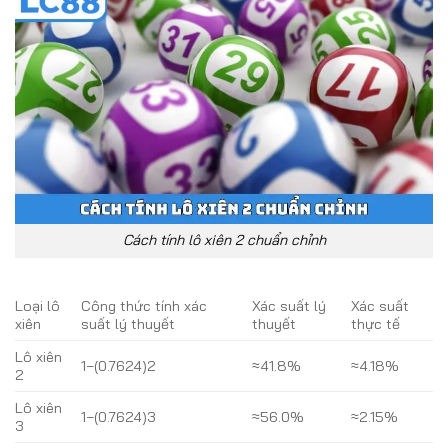
Cách tính lô xiên 2 chuẩn chỉnh
Loại lô
Công thức tính xác
Xác suất lý
Xác suất
xiên
suất lý thuyết
thuyết
thực tế
Lô xiên
1−(0.7624)2
≈41.8%
≈4.18%
2
Lô xiên
1−(0.7624)3
≈56.0%
≈2.15%
3