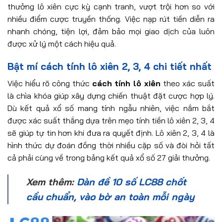
thưởng lô xiên cực kỳ cạnh tranh, vượt trội hơn so với
nhiều điểm cược truyền thống. Việc nạp rút tiền diễn ra
nhanh chóng, tiện lợi, đảm bảo mọi giao dịch của luôn
được xử lý một cách hiệu quả.
Bật mí cách tính lô xiên 2, 3, 4 chi tiết nhất
Việc hiểu rõ công thức
cách tính lô xiên
theo xác suất
là chìa khóa giúp xây dựng chiến thuật đặt cược hợp lý.
Dù kết quả xổ số mang tính ngẫu nhiên, việc nắm bắt
được xác suất thắng dựa trên mẹo tính tiền lô xiên 2, 3, 4
sẽ giúp tự tin hơn khi đưa ra quyết định. Lô xiên 2, 3, 4 là
hình thức dự đoán đồng thời nhiều cặp số và đòi hỏi tất
cả phải cùng về trong bảng kết quả xổ số 27 giải thưởng.
Xem thêm:
Dàn đề 10 số LC88 chốt
cầu chuẩn, vào bờ an toàn mỗi ngày