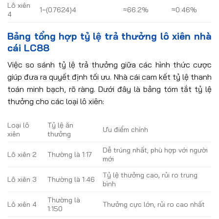
Lô xiên
1−(0.7624)4
≈66.2%
≈0.46%
4
Bảng tổng hợp tỷ lệ trả thưởng lô xiên nhà
cái LC88
Việc so sánh tỷ lệ trả thưởng giữa các hình thức cược
giúp đưa ra quyết định tối ưu. Nhà cái cam kết tỷ lệ thanh
toán minh bạch, rõ ràng. Dưới đây là bảng tóm tắt tỷ lệ
thưởng cho các loại lô xiên:
Loại lô
Tỷ lệ ăn
Ưu điểm chính
xiên
thưởng
Dễ trúng nhất, phù hợp với người
Lô xiên 2
Thường là 1:17
mới
Tỷ lệ thưởng cao, rủi ro trung
Lô xiên 3
Thường là 1:46
bình
Thường là
Lô xiên 4
Thưởng cực lớn, rủi ro cao nhất
1:150