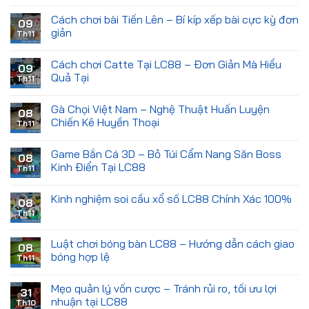
Cách chơi bài Tiến Lên – Bí kíp xếp bài cực kỳ đơn
09
giản
Th11
Cách chơi Catte Tại LC88 – Đơn Giản Mà Hiểu
09
Quả Tại
Th11
Gà Chọi Việt Nam – Nghệ Thuật Huấn Luyện
08
Chiến Kê Huyền Thoại
Th11
Game Bắn Cá 3D – Bỏ Túi Cẩm Nang Săn Boss
08
Kinh Điển Tại LC88
Th11
Kinh nghiệm soi cầu xổ số LC88 Chính Xác 100%
08
Th11
Luật chơi bóng bàn LC88 – Hướng dẫn cách giao
08
bóng hợp lệ
Th11
Mẹo quản lý vốn cược – Tránh rủi ro, tối ưu lợi
31
nhuận tại LC88
Th10