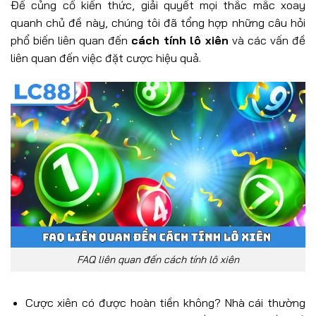
Để củng cố kiến thức, giải quyết mọi thắc mắc xoay
quanh chủ đề này, chúng tôi đã tổng hợp những câu hỏi
phổ biến liên quan đến
cách tính lô xiên
và các vấn đề
liên quan đến việc đặt cược hiệu quả.
FAQ liên quan đến cách tính lô xiên
Cược xiên có được hoàn tiền không? Nhà cái thường